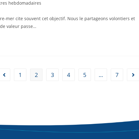
tres hebdomadaires
e-mer cite souvent cet objectif. Nous le partageons volontiers et
n de valeur passe…
1
2
3
4
5
…
7