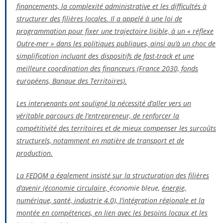
financements, la complexité administrative et les difficultés à
structurer des filières locales. Il a appelé à une loi de
programmation pour fixer une trajectoire lisible, à un « réflexe
Outre-mer » dans les politiques publiques, ainsi qu’à un choc de
simplification incluant des dispositifs de fast-track et une
meilleure coordination des financeurs (France 2030, fonds
européens, B
anque des Territoires).
Les intervenants ont souligné la nécessité
d’a
ller vers un
véritable parcours de l’entrepreneur, de renforcer la
compétitivité des territoires et de mieux compenser les surcoûts
structurels, notamment en matière de transport et de
production.
La FEDOM a également insisté sur la structuration des filières
d’avenir (économie circulaire,
économie bleue,
énergie,
numérique, santé, industrie 4.0), l’intégration régionale et la
montée en compétences, en lien avec les besoins locaux et les