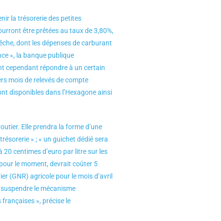
ir la trésorerie des petites
ourront être prêtées au taux de 3,80%,
 pêche, dont les dépenses de carburant
nce », la banque publique
ont cependant répondre à un certain
niers mois de relevés de compte
ront disponibles dans l’Hexagone ainsi
outier. Elle prendra la forme d’une
trésorerie » ; « un guichet dédié sera
 20 centimes d’euro par litre sur les
 pour le moment, devrait coûter 5
tier (GNR) agricole pour le mois d’avril
 à suspendre le mécanisme
françaises », précise le