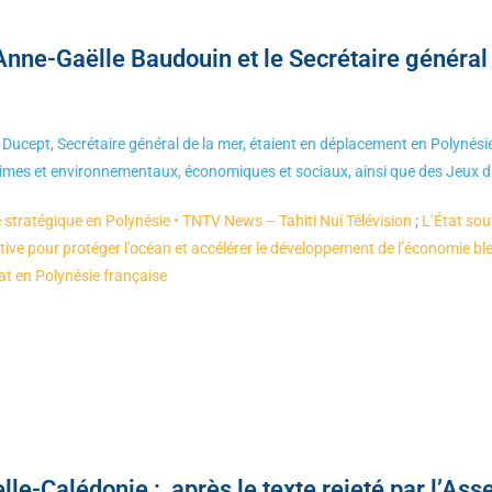
Anne-Gaëlle Baudouin et le Secrétaire général
 Ducept, Secrétaire général de la mer, étaient en déplacement en Polynés
ritimes et environnementaux, économiques et sociaux, ainsi que des Jeux 
he stratégique en Polynésie • TNTV News – Tahiti Nui Télévision
;
L’État sou
tive pour protéger l’océan et accélérer le développement de l’économie bl
at en Polynésie française
lle-Calédonie : après le texte rejeté par l’Ass