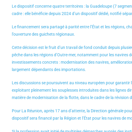
Le dispositif concerne quatre territoires : la Guadeloupe (7 segment
cadre : elle bénéficie depuis 2024 d’un dispositif dédié, notifié sép
Le financement sera partagé à parité entre l’État et les régions,
l’ouverture des guichets régionaux.
Cette décision est le fruit d’un travail de fond conduit depuis plus
pêche dans les régions d’Outre-mer, notamment pour les navires de 
investissements concrets : modernisation des navires, amélioration
largement dépendants des importations.
Les discussions se poursuivent au niveau européen pour garantir l
exploitant pleinement les souplesses introduites dans les lignes d
matière de modernisation de la flotte, dans le cadre de la révision
Pour La Réunion, après 17 ans d’attente, la Direction générale pour
dispositif sera financé par la Région et l’État pour les navires de m
Si la profession avait initié de multiples démarches auprès des inst