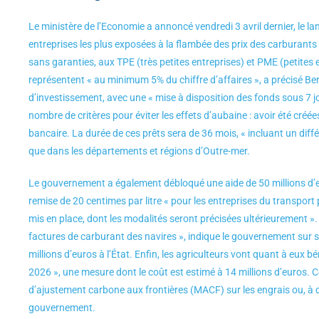
Le ministère de l’Economie a annoncé vendredi 3 avril dernier, le l
entreprises les plus exposées à la flambée des prix des carburant
sans garanties, aux TPE (très petites entreprises) et PME (petites 
représentent « au minimum 5% du chiffre d’affaires », a précisé Be
d’investissement, avec une « mise à disposition des fonds sous 7 
nombre de critères pour éviter les effets d’aubaine : avoir été créé
bancaire. La durée de ces prêts sera de 36 mois, « incluant un dif
que dans les départements et régions d’Outre-mer.
Le gouvernement a également débloqué une aide de 50 millions d’euro
remise de 20 centimes par litre « pour les entreprises du transport p
mis en place, dont les modalités seront précisées ultérieurement ». 
factures de carburant des navires », indique le gouvernement sur s
millions d’euros à l’État. Enfin, les agriculteurs vont quant à eux bé
2026 », une mesure dont le coût est estimé à 14 millions d’euros
d’ajustement carbone aux frontières (MACF) sur les engrais ou, à dé
gouvernement.