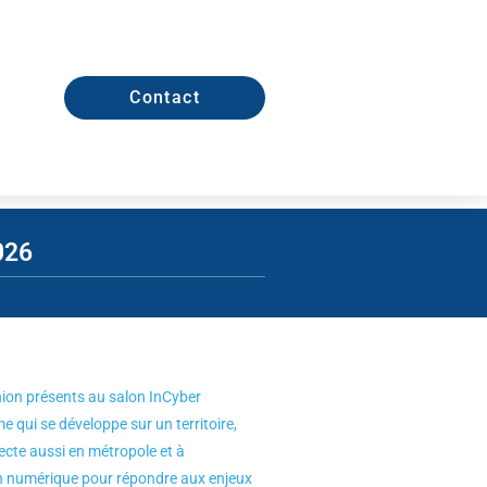
Contact
026
union présents au salon InCyber
 qui se développe sur un territoire,
pecte aussi en métropole et à
on numérique pour répondre aux enjeux