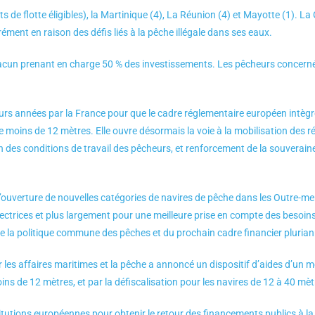
s de flotte éligibles), la Martinique (4), La Réunion (4) et Mayotte (1). L
arément en raison des défis liés à la pêche illégale dans ses eaux.
 chacun prenant en charge 50 % des investissements. Les pêcheurs concern
ieurs années par la France pour que le cadre réglementaire européen intègre 
moins de 12 mètres. Elle ouvre désormais la voie à la mobilisation des ré
 des conditions de travail des pêcheurs, et renforcement de la souverainet
’ouverture de nouvelles catégories de navires de pêche dans les Outre-m
irectrices et plus largement pour une meilleure prise en compte des besoin
 de la politique commune des pêches et du prochain cadre financier plurian
 les affaires maritimes et la pêche a annoncé un dispositif d’aides d’un m
oins de 12 mètres, et par la défiscalisation pour les navires de 12 à 40 mèt
itutions européennes pour obtenir le retour des financements publics à la 