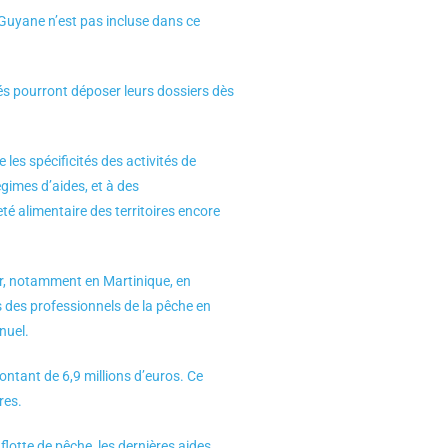
a Guyane n’est pas incluse dans ce
és pourront déposer leurs dossiers dès
les spécificités des activités de
gimes d’aides, et à des
é alimentaire des territoires encore
er, notamment en Martinique, en
s des professionnels de la pêche en
nuel.
ontant de 6,9 millions d’euros. Ce
res.
flotte de pêche, les dernières aides