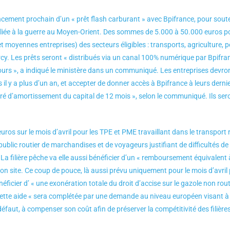
ancement prochain d’un « prêt flash carburant » avec Bpifrance, pour souten
s liée à la guerre au Moyen-Orient. Des sommes de 5.000 à 50.000 euros p
et moyennes entreprises) des secteurs éligibles : transports, agriculture,
rcy. Les prêts seront « distribués via un canal 100% numérique par Bpifra
jours », a indiqué le ministère dans un communiqué. Les entreprises devr
es il y a plus d’un an, et accepter de donner accès à Bpifrance à leurs der
féré d’amortissement du capital de 12 mois », selon le communiqué. Ils se
s sur le mois d’avril pour les TPE et PME travaillant dans le transport r
ublic routier de marchandises et de voyageurs justifiant de difficultés de 
La filière pêche va elle aussi bénéficier d’un « remboursement équivalent à
on site. Ce coup de pouce, là aussi prévu uniquement pour le mois d’avril
néficier d’ « une exonération totale du droit d’accise sur le gazole non rou
. Cette aide « sera complétée par une demande au niveau européen visant
faut, à compenser son coût afin de préserver la compétitivité des filières 