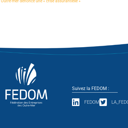
 Outre-mer dénonce une « crise assurantielle »
Suivez la FEDOM :
FEDOM
LA_FE