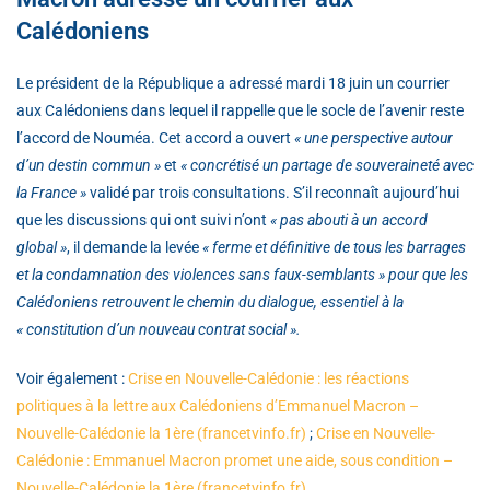
Calédoniens
Le président de la République a adressé mardi 18 juin un courrier
aux Calédoniens dans lequel il rappelle que le socle de l’avenir reste
l’accord de Nouméa. Cet accord a ouvert
« une perspective autour
d’un destin commun »
et
« concrétisé un partage de souveraineté avec
la France »
validé par trois consultations. S’il reconnaît aujourd’hui
que les discussions qui ont suivi n’ont
« pas abouti à un accord
global »
, il demande la levée
« ferme et définitive de tous les barrages
et la condamnation des violences sans faux-semblants » pour que les
Calédoniens retrouvent le chemin du dialogue, essentiel à la
« constitution d’un nouveau contrat social ».
Voir également :
Crise en Nouvelle-Calédonie : les réactions
politiques à la lettre aux Calédoniens d’Emmanuel Macron –
Nouvelle-Calédonie la 1ère (francetvinfo.fr)
;
Crise en Nouvelle-
Calédonie : Emmanuel Macron promet une aide, sous condition –
Nouvelle-Calédonie la 1ère (francetvinfo.fr)