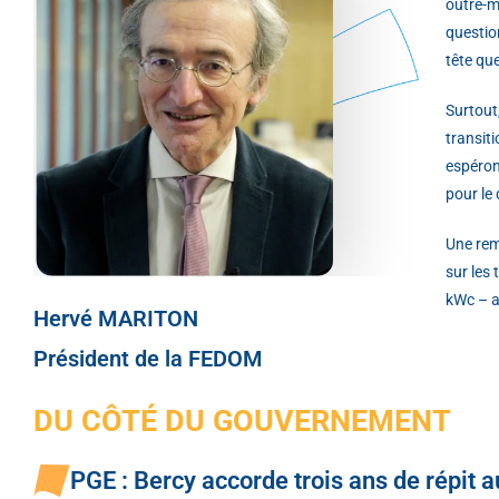
outre-m
questio
tête qu
Surtout
transit
espéron
pour le
Une rema
sur les
kWc – a
Hervé MARITON
Président de la FEDOM
DU CÔTÉ DU GOUVERNEMENT
PGE : Bercy accorde trois ans de répit a