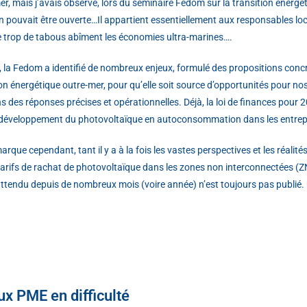
er, mais j’avais observé, lors du séminaire Fedom sur la transition énergé
n pouvait être ouverte…Il appartient essentiellement aux responsables lo
e trop de tabous abîment les économies ultra-marines….
, la Fedom a identifié de nombreux enjeux, formulé des propositions concrèt
ion énergétique outre-mer, pour qu’elle soit source d’opportunités pour no
s des réponses précises et opérationnelles. Déjà, la loi de finances pour 
 développement du photovoltaïque en autoconsommation dans les entrepr
rque cependant, tant il y a à la fois les vastes perspectives et les réalit
 tarifs de rachat de photovoltaïque dans les zones non interconnectées (Z
ttendu depuis de nombreux mois (voire année) n’est toujours pas publié.
ux PME en difficulté