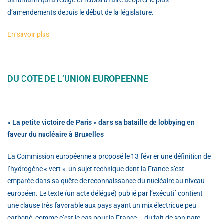
ultramarin qui a rédigé et réussi à faire adopter le plus
d’amendements depuis le début de la législature.
En savoir plus
DU COTE DE L’UNION EUROPEENNE
« La petite victoire de Paris » dans sa bataille de lobbying en
faveur du nucléaire à Bruxelles
La Commission européenne a proposé le 13 février une définition de
l’hydrogène « vert », un sujet technique dont la France s’est
emparée dans sa quête de reconnaissance du nucléaire au niveau
européen. Le texte (un acte délégué) publié par l’exécutif contient
une clause très favorable aux pays ayant un mix électrique peu
carboné, comme c’est le cas pour la France – du fait de son parc