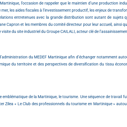
artinique, l’occasion de rappeler que le maintien d’une production indust
r, les aides fiscales à l’investissement productif, les enjeux de transfor
elations entretenues avec la grande distribution sont autant de sujets 
ne Capron et les membres du comité directeur pour leur accueil, ainsi q
isite du site industriel du Groupe CAILALI, acteur clé de l’assainissemen
eil d’administration du MEDEF Martinique afin d’échanger notamment auto
ue du territoire et des perspectives de diversification du tissu écon
e emblématique de la Martinique, le tourisme. Une séquence de travail fu
ter Zilea « Le Club des professionnels du tourisme en Martinique » autou