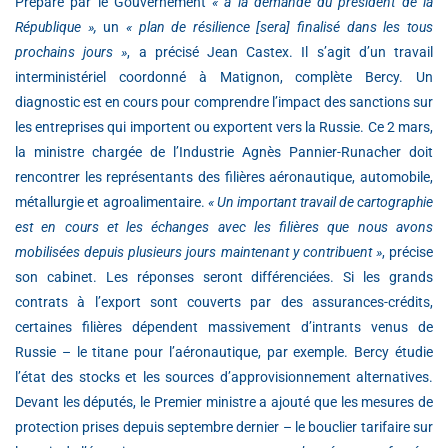
Préparé par le Gouvernement
« à la demande du président de la
République »,
un
« plan de résilience [sera] finalisé dans les tous
prochains jours »
, a précisé Jean Castex. Il s’agit d’un travail
interministériel coordonné à Matignon, complète Bercy. Un
diagnostic est en cours pour comprendre l’impact des sanctions sur
les entreprises qui importent ou exportent vers la Russie. Ce 2 mars,
la ministre chargée de l’Industrie Agnès Pannier-Runacher doit
rencontrer les représentants des filières aéronautique, automobile,
métallurgie et agroalimentaire.
« Un important travail de cartographie
est en cours et les échanges avec les filières que nous avons
mobilisées depuis plusieurs jours maintenant y contribuent »
, précise
son cabinet. Les réponses seront différenciées. Si les grands
contrats à l’export sont couverts par des assurances-crédits,
certaines filières dépendent massivement d’intrants venus de
Russie – le titane pour l’aéronautique, par exemple. Bercy étudie
l’état des stocks et les sources d’approvisionnement alternatives.
Devant les députés, le Premier ministre a ajouté que les mesures de
protection prises depuis septembre dernier – le bouclier tarifaire sur